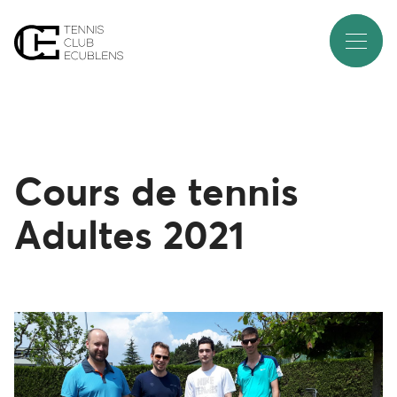
C
o
u
r
s
d
e
t
e
n
n
i
s
A
d
u
l
t
e
s
2
0
2
1