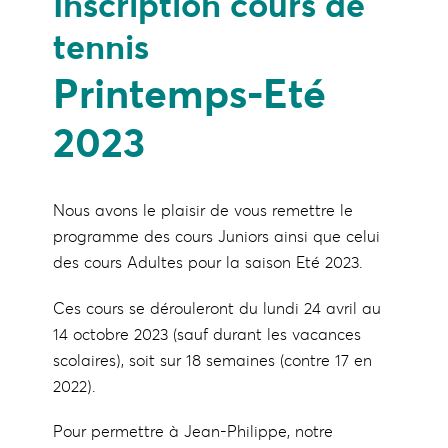
I
n
s
c
r
i
p
t
i
o
n
c
o
u
r
s
d
e
t
e
n
n
i
s
P
r
i
n
t
e
m
p
s
-
E
t
é
2
0
2
3
Nous avons le plaisir de vous remettre le
programme des cours Juniors ainsi que celui
des cours Adultes pour la saison Eté 2023.
Ces cours se dérouleront du lundi 24 avril au
14 octobre 2023 (sauf durant les vacances
scolaires), soit sur 18 semaines (contre 17 en
2022).
Pour permettre à Jean-Philippe, notre