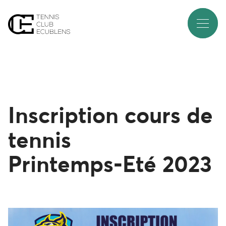
I
n
s
c
r
i
p
t
i
o
n
c
o
u
r
s
d
e
t
e
n
n
i
s
P
r
i
n
t
e
m
p
s
-
E
t
é
2
0
2
3